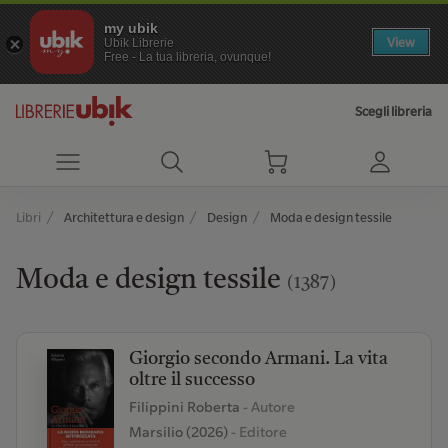
my ubik
View
Ubik Librerie
Free - La tua libreria, ovunque!
Scegli libreria
Libri
Architettura e design
Design
Moda e design tessile
Moda e design tessile
(1387)
Giorgio secondo Armani. La vita
oltre il successo
Filippini Roberta
- Autore
Marsilio (2026)
- Editore