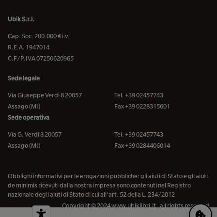
Ubik S.r.l.
Cap. Soc. 200.000 € i.v.
R.E.A. 1947014
C.F/P.IVA 07250620965
Sede legale
Via Giuseppe Verdi 8 20057
Tel. +39 02457743
Assago (MI)
Fax +39 0228315601
Sede operativa
Via G. Verdi 8 20057
Tel. +39 02457743
Assago (MI)
Fax +39 0284406014
Obblighi informativi per le erogazioni pubbliche: gli aiuti di Stato e gli aiuti
de minimis ricevuti dalla nostra impresa sono contenuti nel Registro
nazionale degli aiuti di Stato di cui all’art. 52 della L. 234/2012
Copyright © 2024 www.ubiklibri.it - all rights reserved