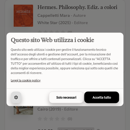
Hermes. Philosophy. Ediz. a colori
Cappelletti Mara
- Autore
White Star (2025)
- Editore
(0)
Questo sito Web utilizza i cookie
€ 50,00
Verifica disponibilità
Questo sito web utilizza i cookie per gestire il funzionamento tecnico
dell'accesso degli utenti e gestione dell'account, per la misurazione del
traffico e per offrire a tutti contenuti personalizzati. Clicca su "ACCETTA
Seleziona libreria
TUTTO" per acconsentire all'utilizzo di tutti i tipi di cookie, beneficiando così
della miglior esperienza possibile, oppure seleziona qui sotto solo quelli che
acconsenti di ricevere.
Leggi la cookie policy
La stoffa della mia vita. Un
intreccio di trama e ordito
Solo necessari
Accetta tutto
Midali Martino;Alibrandi Cinzia
- Autore
Cairo (2019)
- Editore
(0)